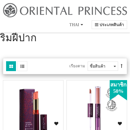
Language
s
THAI
ประเภทสินค้า
ริมฝีปาก
s
เรียงตาม
สมาชิก
50%