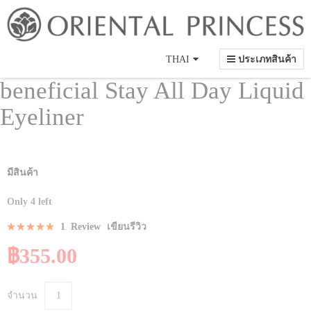
Language
THAI
ประเภทสินค้า
beneficial Stay All Day Liquid
Eyeliner
Skip
Skip
มีสินค้า
to
to
Only
4
left
the
the
end
beginning
Rating:
1
Review
เขียนรีวิว
of
of
100
100
% of
the
the
฿355.00
images
images
gallery
gallery
จำนวน