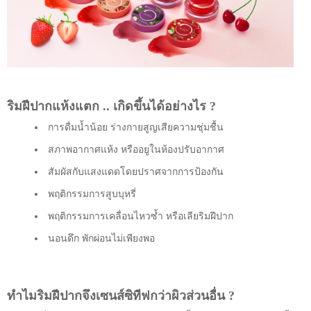
ริมฝีปากแห้งแตก .. เกิดขึ้นได้อย่างไร ?
การดื่มน้ำน้อย ร่างกายสูญเสียความชุ่มชื้น
สภาพอากาศแห้ง หรืออยูในห้องปรับอากาศ
สัมผัสกับแสงแดดโดยปราศจากการป้องกัน
พฤติกรรมการสูบบุหรี่
พฤติกรรมการเคลื่อนไหวซ้ำ หรือเลียริมฝีปาก
นอนดึก พักผ่อนไม่เพียงพอ
ทำไมริมฝีปากจึงเซนส์ซิทีฟกว่าผิวส่วนอื่น ?