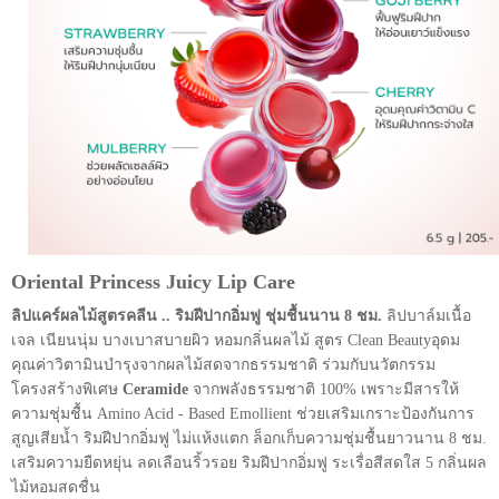
Oriental Princess Juicy Lip Care
ลิปแคร์ผลไม้สูตรคลีน .. ริมฝีปากอิ่มฟู ชุ่มชื้นนาน 8 ชม.
ลิปบาล์มเนื้อ
เจล เนียนนุ่ม บางเบาสบายผิว หอมกลิ่นผลไม้ สูตร Clean Beautyอุดม
คุณค่า
วิตามินบำรุงจากผลไม้สดจากธรรมชาติ ร่วมกับนวัตกรรม
โครงสร้างพิเศษ
Ceramide
จาก
พลังธรรมชาติ 100% เพราะมีสารให้
ความชุ่มชื้น Amino Acid - Based Emollient ช่วยเสริม
เกราะป้องกันการ
สูญเสียน้ำ ริมฝีปากอิ่มฟู ไม่แห้งแตก ล็อกเก็บความชุ่มชื้นยาวนาน 8 ชม.
เสริมความยืดหยุ่น ลดเลือนริ้วรอย ริมฝีปากอิ่มฟู ระเรื่อสีสดใส 5 กลิ่นผล
ไม้หอมสดชื่น