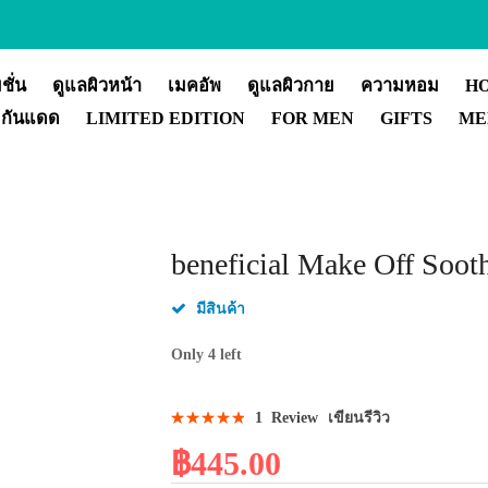
ชั่น
ดูแลผิวหน้า
เมคอัพ
ดูแลผิวกาย
ความหอม
H
กันแดด
LIMITED EDITION
FOR MEN
GIFTS
ME
Skip
beneficial Make Off Soot
to
the
มีสินค้า
beginning
of
Only
4
left
the
SKU
27777
images
Rating:
1
Review
เขียนรีวิว
gallery
100
100
% of
฿445.00