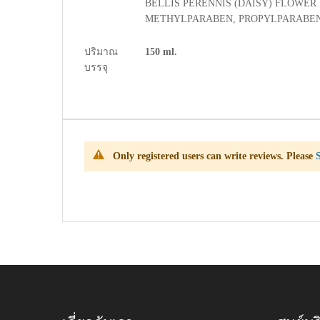
BELLIS PERENNIS (DAISY) FLOWER
METHYLPARABEN, PROPYLPARABEN
ปริมาณ
150 ml.
บรรจุ
Only registered users can write reviews. Please