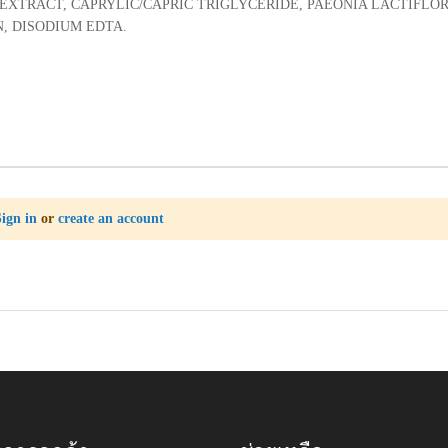
 EXTRACT, CAPRYLIC/CAPRIC TRIGLYCERIDE, PAEONIA LACTIF
, DISODIUM EDTA.
Sign in
or
create an account