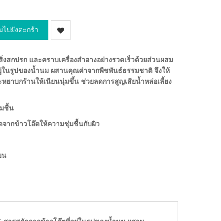
ิ่มไปยังตะกร้า
ิ่งสกปรก และคราบเครื่องสำอางอย่างรวดเร็วด้วยส่วนผสม
ในรูปของน้ำนม ผสานคุณค่าจากพืชพันธ์ธรรมชาติ จึงให้
ะหยาบกร้านให้เนียนนุ่มขึ้น ช่วยลดการสูญเสียน้ำหล่อเลี้ยง
มชื้น
กข้าวโอ๊ตให้ความชุ่มชื้นกับผิว
ยน