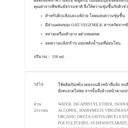
ผลิตภัณฑ์ทำความสะอาดสูตรน้ำนมอ่อนนุ่มขจัดสิ่งสก
คุณค่าจากพืชพันธ์ธรรมชาติ จึงให้ความชุ่มชื้นกับผิว
สำหรับผิวแห้งและแพ้ง่าย โดยมอบความชุ่มชื้น
มีส่วนผสมของ OAT-VEGEMILK สารสกัดจากข้าวโ
สลายเครื่องสำอาง อย่างหมดจด
ลดความแห้งกร้าน มอบพลังน้ำนมที่อ่อนโยน
ปริมาณ :
150 ml.
ข้อมูล
วิธีใช้
ใช้ผลิตภัณฑ์นวดลงบนผิวหน้าที่แห้ง จนส
เพิ่ม
ยังสะอาดไม่พอ จากนั้นจึงล้างหน้าตามปก
เติม
ส่วน
WATER, DICAPRYLYL ETHER, ISODO
ประกอบ
ALCOHOL, HAMAMELIS VIRGINIANA
ORGANIC ORYZA SATIVA (RICE) EXT
POLYGLYCERYL-10 DIISOSTEARATE,