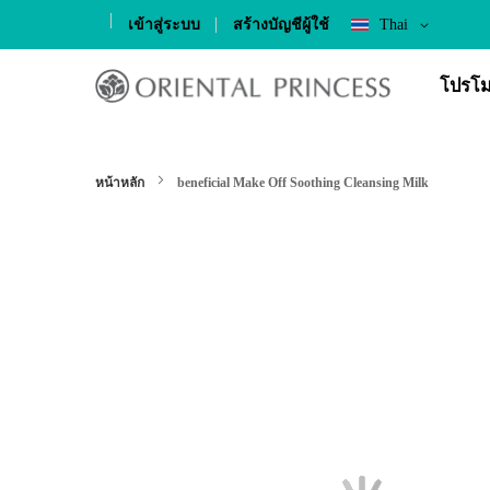
Language
เข้าสู่ระบบ
สร้างบัญชีผู้ใช้
Thai
Skip
to
โปรโม
Content
หน้าหลัก
beneficial Make Off Soothing Cleansing Milk
Skip
to
the
end
of
the
images
gallery