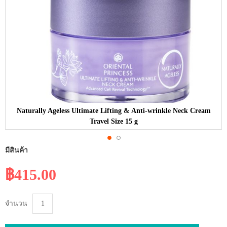
Naturally Ageless Ultimate Lifting & Anti-wrinkle Neck Cream
Travel Size 15 g
Skip
มีสินค้า
to
฿415.00
the
beginning
of
จำนวน
the
images