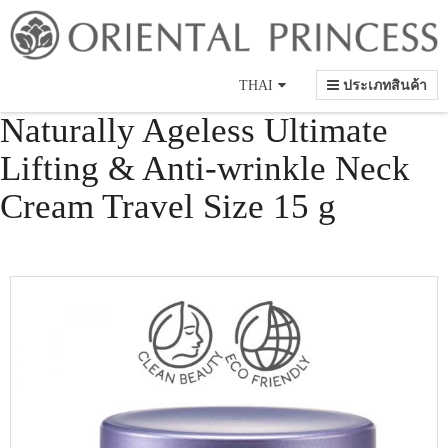
Language
THAI
ประเภทสินค้า
Naturally Ageless Ultimate
Lifting & Anti-wrinkle Neck
Cream Travel Size 15 g
Skip
to
the
end
of
the
images
gallery