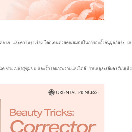
ชคลาภ และความรุ่งเรือง โดดเด่นด้วยคุณสมบัติในการยับยั้งอนุมูลอิสระ เ
ด ช่วยเบลอรูขุมขน และริ้วรอยกระจายแสงได้ดี ผิวแลดูละเอียด เรียบเนี