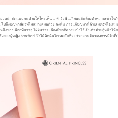
ซียวหน้าสดแบบคนป่วยให้ใครเห็น .. ทำงัยดี ...? ก่อนอื่นต้องทำความเข้าใจกั
ปถึงปัญหาสีผิวที่ไม่สม่ำเสมอด้วย ดังนั้น การแก้ปัญหานี้ด้วยเมคอัพไอเทมที
กหนึ่งทางเลือกที่สาวๆ ใฝ่ฝันว่าจะต้องมีพกติดกระเป๋าไว้เป็นตัวช่วยกู้หน้าให
ของผู้หญิง beneficial จึงได้คิดค้นไอเทมลับที่จะช่วยสานฝันของการมีผิวที่เ